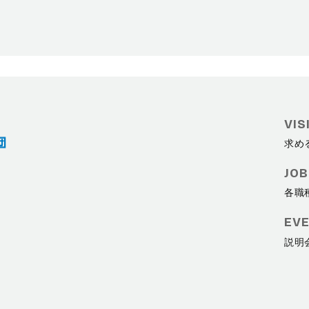
VIS
求め
JOB
各職
EV
説明