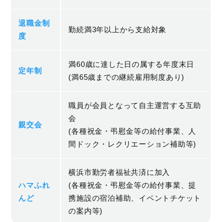
退職金制
勤続満3年以上から支給対象
度
満60歳に達した日の属する年度末日
定年制
(満65歳までの継続雇用制度あり)
職員が会員となって自主運営する互助
会
親交会
(各種祝金・弔慰金等の給付事業、人
間ドック・レクリエーション補助等)
横浜市勤労者福祉共済に加入
ハマふれ
(各種祝金・弔慰金等の給付事業、提
んど
携施設の宿泊補助、イベントチケット
の案内等)